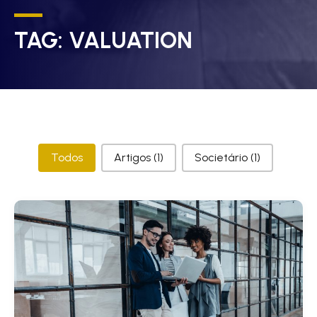
TAG:
VALUATION
Categorias
Todos
Artigos
(1)
Societário
(1)