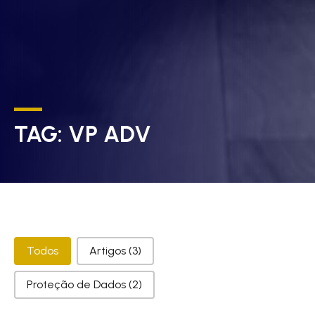
TAG:
VP ADV
Categorias
Todos
Artigos
(3)
Proteção de Dados
(2)