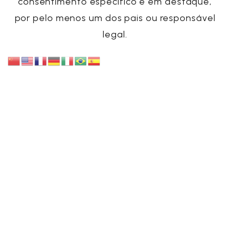
consentimento específico e em destaque,
por pelo menos um dos pais ou responsável
legal
.
Desta forma, logo na etapa do cadastro do
usuário na plataforma da
Startup
,
recomenda-se que haja uma etapa
específica para identificação da idade do
usuário e, caso este seja de menor, um
requerimento envolvendo os pais ou
representante legal. Sendo inobservada tal
disposição, a
Startup
estará sujeita às
penalidades impostas pela Lei, em vigor a