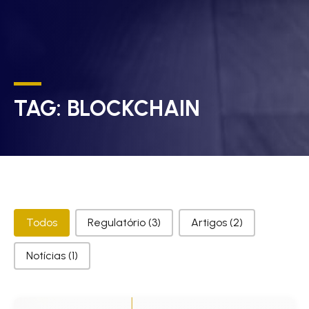
TAG:
BLOCKCHAIN
Categorias
Todos
Regulatório
(3)
Artigos
(2)
Notícias
(1)