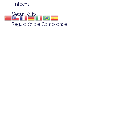
Fintechs
Securitário
Regulatório e Compliance
Proteção de Dados
Investimentos
Societário
Startup
VANZIN & PENTEADO
Quem Somos
Blog
Advogados
Eventos
Carreiras