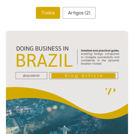
Categorias
Todos
Artigos
(2)