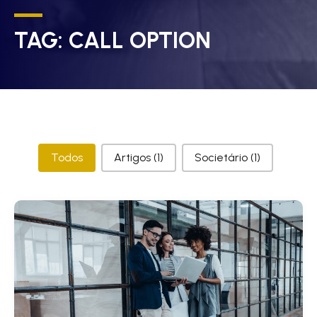
TAG:
CALL OPTION
Categorias
Todos
Artigos
(1)
Societário
(1)