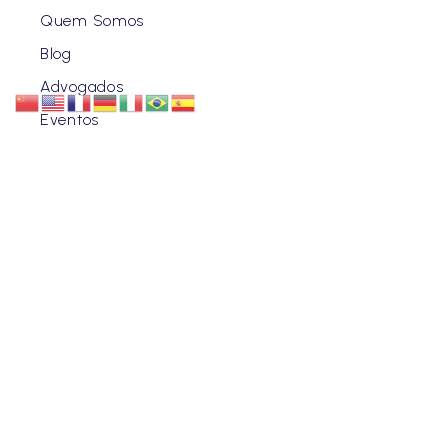
Quem Somos
Blog
Advogados
Eventos
Carreiras
Contato
ENDEREÇO
CURITIBA | PR
Rua Benjamin Constant, 630 - Centro.
SÃO PAULO | SP
Av. Brigadeiro Faria Lima, 3729 - Conj 5 AN / Itaim Bibi -
Ed. Antonio A Guedes.