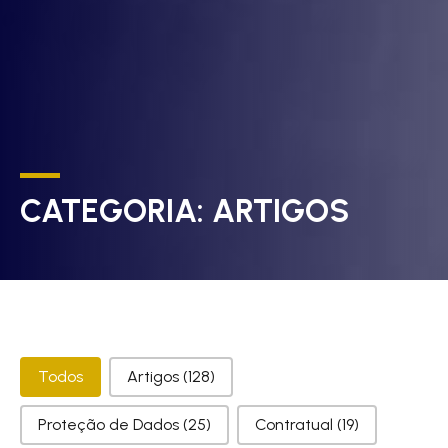
CATEGORIA:
ARTIGOS
Categorias
Todos
Artigos
(128)
Proteção de Dados
(25)
Contratual
(19)